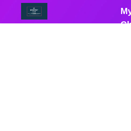
My
Cl