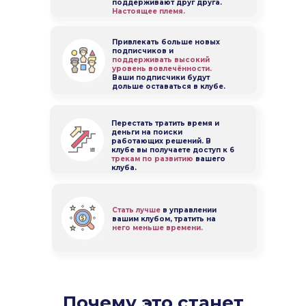
поддерживают друг друга.
Настоящее племя.
Привлекать больше новых
подписчиков и
поддерживать высокий
уровень
вовлечённости.
Ваши подписчики будут
дольше оставаться в клубе.
Перестать тратить время и
деньги на поиски
работающих решений. В
клубе вы получаете доступ к 6
трекам по развитию
вашего
клуба.
Стать лучше
в управлении
вашим клубом, тратить на
него меньше времени.
Почему это станет