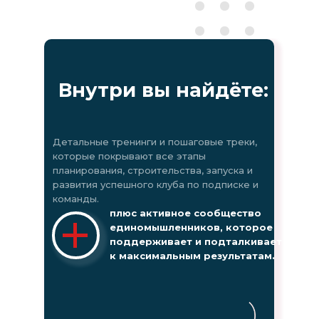
Предпринимателей,
которые хотят создать
онлайн-клуб на базе
оффлайнового бизнеса и
Внутри вы найдёте:
страховать риски на
время кризисов
Детальные тренинги и пошаговые треки,
которые покрывают все этапы
планирования, строительства, запуска и
развития успешного клуба по подписке и
команды.
плюс активное сообщество
единомышленников, которое
поддерживает и подталкивает
к максимальным результатам.