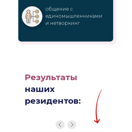
общение с
единомышленниками
и нетворкинг
Результаты
наших
резидентов: